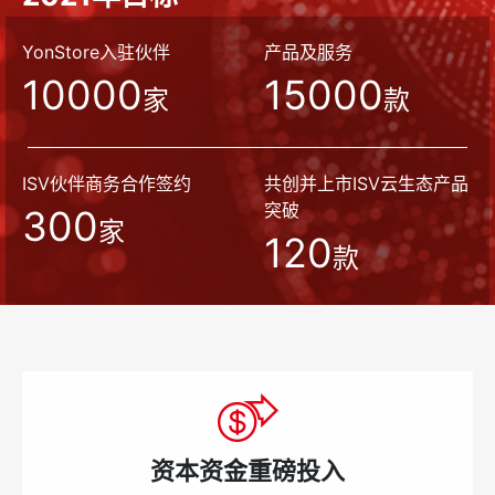
YonStore入驻伙伴
产品及服务
10000
15000
家
款
ISV伙伴商务合作签约
共创并上市ISV云生态产品
突破
300
家
120
款
资本资金重磅投入